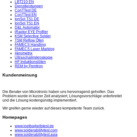
LBT210 EN
Dienstleistungen
ConTTest DE
ConTTest EN
IonSol TS1 DE
IonSol TS1 EN
D&L Automator
iRaptor EYE Profiler
KSM Selective Solder
TSM Reflow Öfen
FAMECS Handling
FAMECS Laser Marking
Akrometrix
Ultraschallmikroskopie
HF Induktionslöten
REM by Pemtron
Kundenmeinung
Die Berater von Microtronic haben uns hervorragend geholfen. Das
Problem wurde in kurzer Zeit analysiert, Lösungsvorschläge unterbreitet
und die Lösung kostengünstig implementiert.
Wir greifen gerne wieder auf dieses kompetente Team zurück.
Homepages
www.loetbarkeitstest.de
www.solderabilitytest.com
www.solderabilitytest.asia