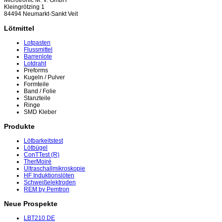
Kleingrötzing 1
84494 Neumarkt-Sankt Veit
Lötmittel
Lotpasten
Flussmittel
Barrenlote
Lotdraht
Preforms
Kugeln / Pulver
Formteile
Band / Folie
Stanzteile
Ringe
SMD Kleber
Produkte
Lötbarkeitstest
Lötbügel
ConTTest (R)
TherMoiré
Ultraschallmikroskopie
HF Induktionslöten
Schweißelektroden
REM by Pemtron
Neue Prospekte
LBT210 DE