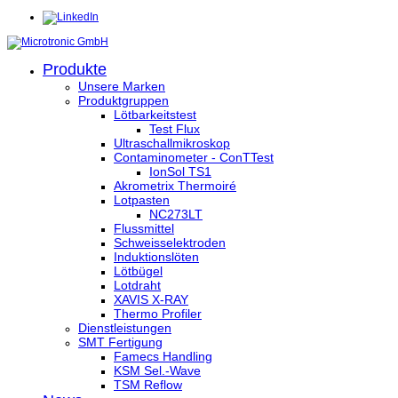
Produkte
Unsere Marken
Produktgruppen
Lötbarkeitstest
Test Flux
Ultraschallmikroskop
Contaminometer - ConTTest
IonSol TS1
Akrometrix Thermoiré
Lotpasten
NC273LT
Flussmittel
Schweisselektroden
Induktionslöten
Lötbügel
Lotdraht
XAVIS X-RAY
Thermo Profiler
Dienstleistungen
SMT Fertigung
Famecs Handling
KSM Sel.-Wave
TSM Reflow