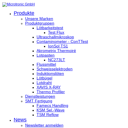
Produkte
Unsere Marken
Produktgruppen
Lötbarkeitstest
Test Flux
Ultraschallmikroskop
Contaminometer - ConTTest
IonSol TS1
Akrometrix Thermoiré
Lotpasten
NC273LT
Flussmittel
Schweisselektroden
Induktionslöten
Lötbügel
Lotdraht
XAVIS X-RAY
Thermo Profiler
Dienstleistungen
SMT Fertigung
Famecs Handling
KSM Sel.-Wave
TSM Reflow
News
Newsletter anmelden