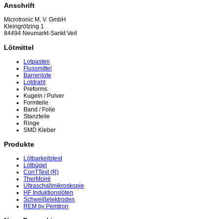
Anschrift
Microtronic M. V. GmbH
Kleingrötzing 1
84494 Neumarkt-Sankt Veit
Lötmittel
Lotpasten
Flussmittel
Barrenlote
Lotdraht
Preforms
Kugeln / Pulver
Formteile
Band / Folie
Stanzteile
Ringe
SMD Kleber
Produkte
Lötbarkeitstest
Lötbügel
ConTTest (R)
TherMoiré
Ultraschallmikroskopie
HF Induktionslöten
Schweißelektroden
REM by Pemtron