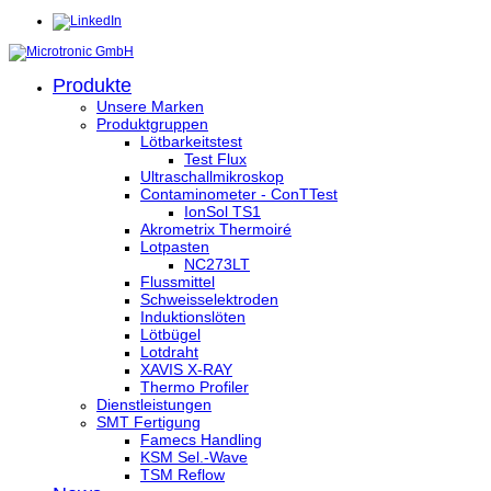
Produkte
Unsere Marken
Produktgruppen
Lötbarkeitstest
Test Flux
Ultraschallmikroskop
Contaminometer - ConTTest
IonSol TS1
Akrometrix Thermoiré
Lotpasten
NC273LT
Flussmittel
Schweisselektroden
Induktionslöten
Lötbügel
Lotdraht
XAVIS X-RAY
Thermo Profiler
Dienstleistungen
SMT Fertigung
Famecs Handling
KSM Sel.-Wave
TSM Reflow