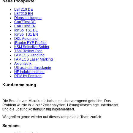
Neue Prospekte
LBT210 DE
LBT210 EN
Dienstleistungen
ConTTest DE
ConTTest EN
IonSol TS1 DE
IonSol TS1 EN
D&L Automator
iRaptor EYE Profiler
KSM Selective Solder
TSM Reflow Öfen
FAMECS Handling
FAMECS Laser Marking
Akrometrix
Ultraschallmikroskopie
HF Induktionslöten
REM by Pemtron
Kundenmeinung
Die Berater von Microtronic haben uns hervorragend geholfen. Das
Problem wurde in kurzer Zeit analysiert, Lösungsvorschläge unterbreitet
und die Lösung kostengünstig implementiert.
Wir greifen gerne wieder auf dieses kompetente Team zurück.
Services