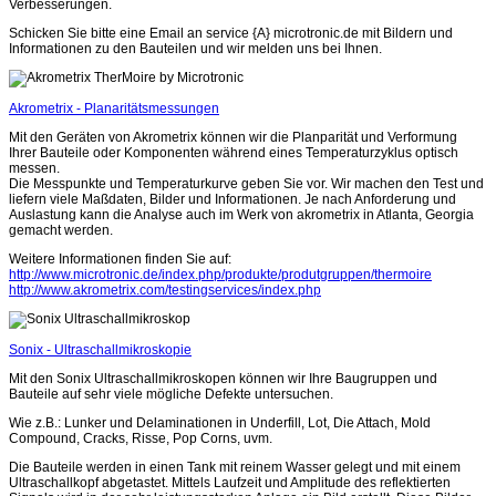
Verbesserungen.
Schicken Sie bitte eine Email an service {A} microtronic.de mit Bildern und
Informationen zu den Bauteilen und wir melden uns bei Ihnen.
Akrometrix - Planaritätsmessungen
Mit den Geräten von Akrometrix können wir die Planparität und Verformung
Ihrer Bauteile oder Komponenten während eines Temperaturzyklus optisch
messen.
Die Messpunkte und Temperaturkurve geben Sie vor. Wir machen den Test und
liefern viele Maßdaten, Bilder und Informationen. Je nach Anforderung und
Auslastung kann die Analyse auch im Werk von akrometrix in Atlanta, Georgia
gemacht werden.
Weitere Informationen finden Sie auf:
http://www.microtronic.de/index.php/produkte/produtgruppen/thermoire
http://www.akrometrix.com/testingservices/index.php
Sonix - Ultraschallmikroskopie
Mit den Sonix Ultraschallmikroskopen können wir Ihre Baugruppen und
Bauteile auf sehr viele mögliche Defekte untersuchen.
Wie z.B.: Lunker und Delaminationen in Underfill, Lot, Die Attach, Mold
Compound, Cracks, Risse, Pop Corns, uvm.
Die Bauteile werden in einen Tank mit reinem Wasser gelegt und mit einem
Ultraschallkopf abgetastet. Mittels Laufzeit und Amplitude des reflektierten