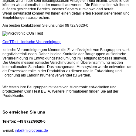
Signals wird in der sehr leistungsstarken Anlage ein Bild erstellt. Diese Bilder
können wir automatisch oder manuell auswerten. Die Bilder stellen wir Ihnen
auf dem gesicherten Bereich unseres Servers zum download bereit.
Wenn gewünscht können wir Ihnen einen detaillierten Report generieren und
Empfehlungen aussprechen.
Am besten kontaktieren Sie uns unter 08722/9620-0
ConTTest - Ionische Verunreinigung
Ionische Verunreinigungen können die Zuverlässigkeit von Baugruppen stark
negativ beeinflussen. Daher ist eine Kontrolle der Baugruppen auf ionische
Verunreinigung im Entwicklungsstadium und im Fertigungsprozess sinnvoll.
Die Geräte messen ionische Verschmutzung in Übereinstimmung mit den
internationalen Standards. Das hochgenaue Messsystem wurde entworfen, um
als Prozesskontrolle in der Produktion zu dienen und in Entwicklung und
Forschung als Laborinstrument verwendet zu werden.
Wir testen Ihre Baugruppen mit dem von Microtronic entwickelten und
produzierten ConTTest BETA. Weitere Informationen finden Sie auf der
Produktseite.
So erreichen Sie uns
Telefon: +49 8722/9620-0
E-mail:
info@microtronic.de